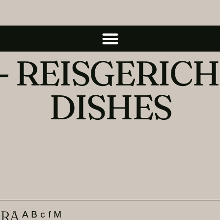
- REISGERICH
DISHES
ᴬ ᴮ ᶜ ᶠ ᴹ