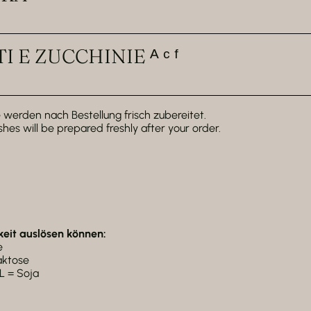
E ZUCCHINIE ᴬ ᶜ ᶠ
werden nach Bestellung frisch zubereitet.
shes will be prepared freshly after your order.
keit auslösen können:
e
Laktose
 L = Soja