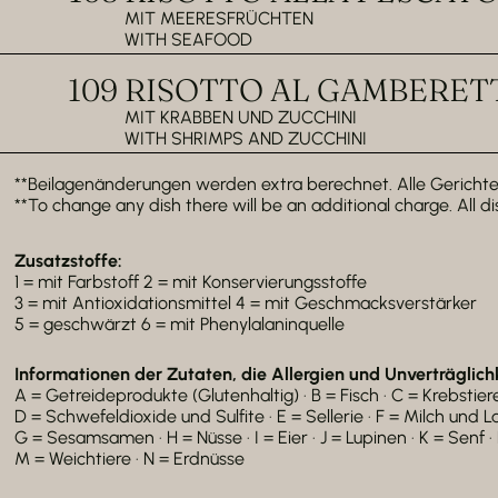
MIT MEERESFRÜCHTEN
WITH SEAFOOD
109
RISOTTO AL GAMBERETTI 
MIT KRABBEN UND ZUCCHINI
WITH SHRIMPS AND ZUCCHINI
**Beilagenänderungen werden extra berechnet. Alle Gerichte 
**To change any dish there will be an additional charge. All di
Zusatzstoffe:
1 = mit Farbstoff 2 = mit Konservierungsstoffe
3 = mit Antioxidationsmittel 4 = mit Geschmacksverstärker
5 = geschwärzt 6 = mit Phenylalaninquelle
Informationen der Zutaten, die Allergien und Unverträglich
A = Getreideprodukte (Glutenhaltig) · B = Fisch · C = Krebstier
D = Schwefeldioxide und Sulfite · E = Sellerie · F = Milch und 
G = Sesamsamen · H = Nüsse · I = Eier · J = Lupinen · K = Senf ·
M = Weichtiere · N = Erdnüsse